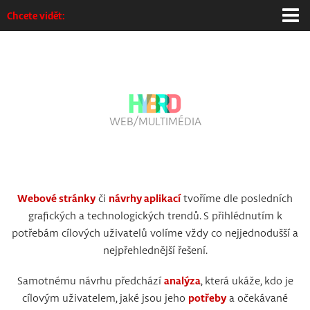
Chcete vidět:
Homepage
Grafický design
Interaktivní design
WEB/MULTIMÉDIA
Web/Multimédia
Produktový design
Webové stránky
či
návrhy aplikací
tvoříme dle posledních
Výstavy
grafických a technologických trendů. S přihlédnutím k
potřebám cílových uživatelů volíme vždy co nejjednodušší a
Info / kontakt
nejpřehlednější řešení.
Samotnému návrhu předchází
analýza
, která ukáže, kdo je
cílovým uživatelem, jaké jsou jeho
potřeby
a očekávané